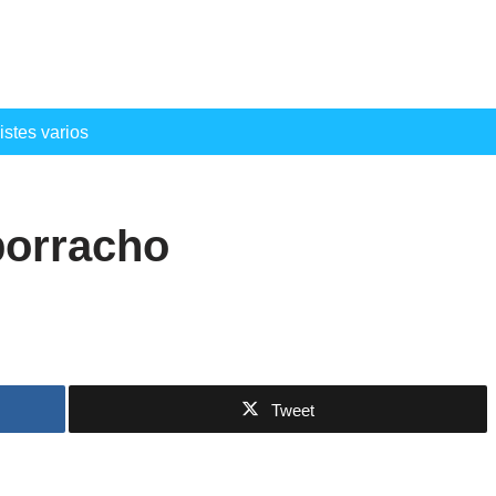
istes varios
borracho
Tweet