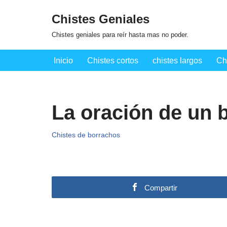
Chistes Geniales
Saltar
Chistes geniales para reír hasta mas no poder.
al
contenido
Inicio
Chistes cortos
chistes largos
Ch
La oración de un 
Chistes de borrachos
Compartir