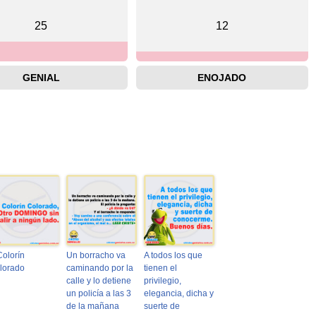
25
12
GENIAL
ENOJADO
Colorín
Un borracho va
A todos los que
lorado
caminando por la
tienen el
calle y lo detiene
privilegio,
un policía a las 3
elegancia, dicha y
de la mañana
suerte de