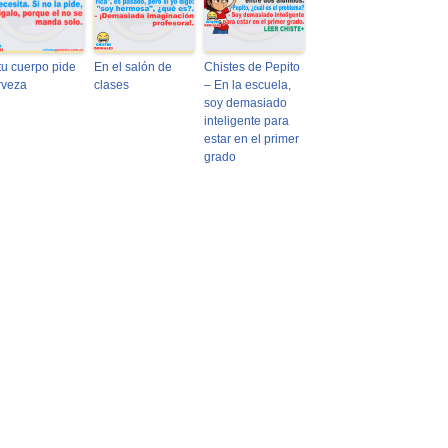
 tu cuerpo pide
En el salón de
Chistes de Pepito
rveza
clases
– En la escuela,
soy demasiado
inteligente para
estar en el primer
grado