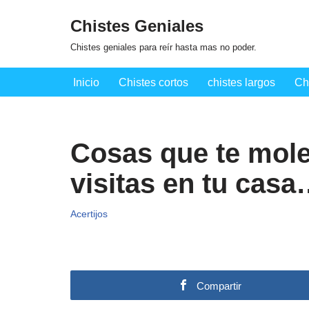
Chistes Geniales
Saltar
Chistes geniales para reír hasta mas no poder.
al
contenido
Inicio
Chistes cortos
chistes largos
Ch
Cosas que te mole
visitas en tu cas
Acertijos
Compartir