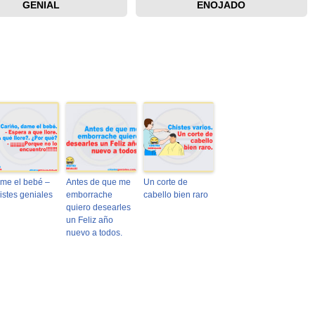
GENIAL
ENOJADO
me el bebé –
Antes de que me
Un corte de
istes geniales
emborrache
cabello bien raro
quiero desearles
un Feliz año
nuevo a todos.