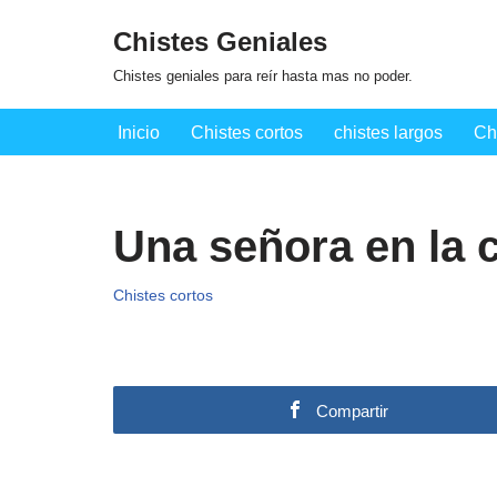
Chistes Geniales
Saltar
Chistes geniales para reír hasta mas no poder.
al
contenido
Inicio
Chistes cortos
chistes largos
Ch
Una señora en la c
Chistes cortos
Compartir