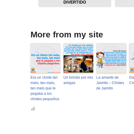
DIVERTIDO
More from my site
Era un chiste tan
Un brindis por mis
La amante de
Da
malo, tan malo,
amigas
Jaimito – Chistes
Ch
tan malo que le
de Jaimito
pegaba a los
chistes pequeños.