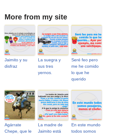
More from my site
Jaimito y su
La suegra y
Seré feo pero
disfraz
sus tres
me he comido
yernos.
lo que he
querido
Agárrate
La madre de
En este mundo
Chepe, que le
Jaimito está
todos somos