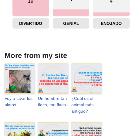
19
7
4
DIVERTIDO
GENIAL
ENOJADO
More from my site
Voy a lavar los
Un hombre tan
¿Cuál es el
platos
flaco, tan flaco
animal más
antiguo?