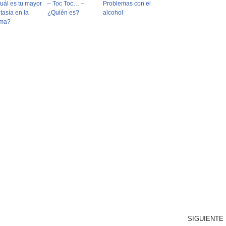
uál es tu mayor
– Toc Toc… –
Problemas con el
tasía en la
¿Quién es?
alcohol
ma?
SIGUIENTE