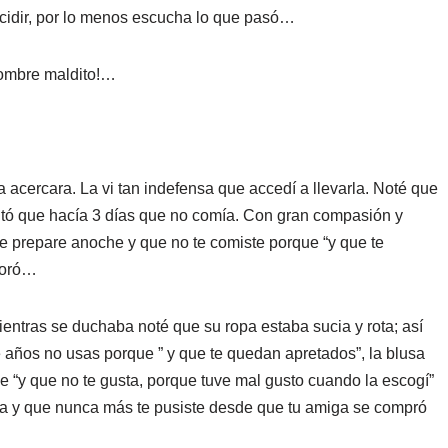
idir, por lo menos escucha lo que pasó…
 hombre maldito!…
a acercara. La vi tan indefensa que accedí a llevarla. Noté que
ntó que hacía 3 días que no comía. Con gran compasión y
e te prepare anoche y que no te comiste porque “y que te
evoró…
entras se duchaba noté que su ropa estaba sucia y rota; así
ce años no usas porque ” y que te quedan apretados”, la blusa
ue “y que no te gusta, porque tuve mal gusto cuando la escogí”
ría y que nunca más te pusiste desde que tu amiga se compró