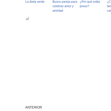
La dieta verde
Busco pareja para
¿Por qué estás
¿C
celebrar amor y
preso?
fan
amistad
ca
ANTERIOR