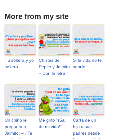
More from my site
Tú soltera y yo
Chistes de
Si la vida no te
soltero…
Pepito y Jaimito
sonríe
– Con la letra r
Un chino le
Me gritó “¡Sal
Carta de un
pregunta a
de mi vida!”
hijo a sus
Jaimito: – ¿Te
padres desde