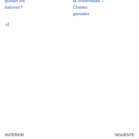
gustan los
la universidad –
balones?
Chistes
geniales
ANTERIOR
SIGUIENTE