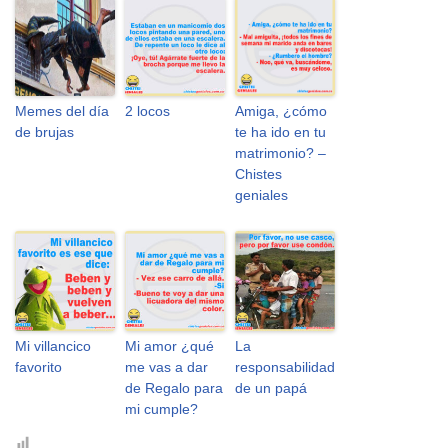
Memes del día
2 locos
Amiga, ¿cómo
de brujas
te ha ido en tu
matrimonio? –
Chistes
geniales
Mi villancico
Mi amor ¿qué
La
favorito
me vas a dar
responsabilidad
de Regalo para
de un papá
mi cumple?