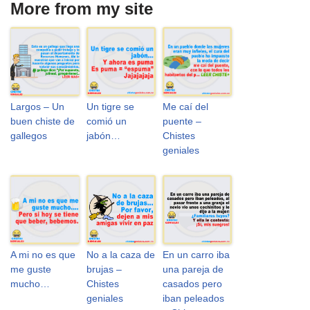
More from my site
Largos – Un
Un tigre se
Me caí del
buen chiste de
comió un
puente –
gallegos
jabón…
Chistes
geniales
A mi no es que
No a la caza de
En un carro iba
me guste
brujas –
una pareja de
mucho…
Chistes
casados pero
geniales
iban peleados