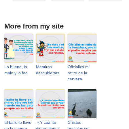
More from my site
Lo bueno, lo
Mentiras
Oficializó mi
malo y lo feo
descubiertas
retiro de la
cerveza
El baile lo llevo
-¿Y cuánto
Chistes
en la sangre
dinero tienes
geniales se