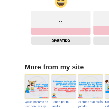
11
DIVERTIDO
More from my site
Quiso pasarse de
Brindo por mi
Si crees que estás
Un
listo con DIOS y
familia
jodido
ca