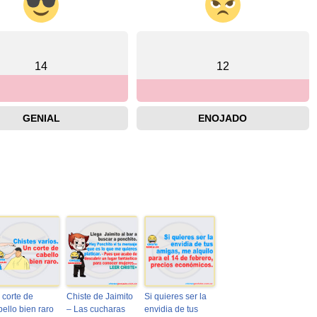
14
12
GENIAL
ENOJADO
 corte de
Chiste de Jaimito
Si quieres ser la
bello bien raro
– Las cucharas
envidia de tus