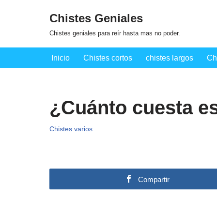
Chistes Geniales
Saltar
Chistes geniales para reír hasta mas no poder.
al
contenido
Inicio
Chistes cortos
chistes largos
Ch
¿Cuánto cuesta es
Chistes varios
Compartir